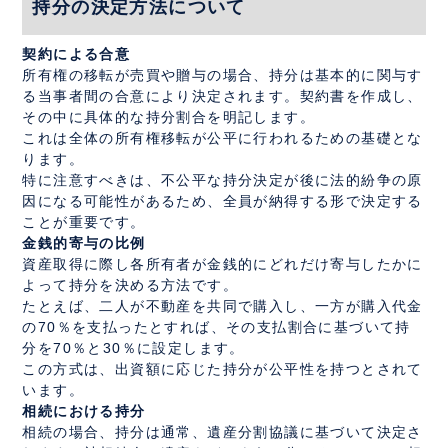
持分の決定方法について
契約による合意
所有権の移転が売買や贈与の場合、持分は基本的に関与す
る当事者間の合意により決定されます。契約書を作成し、
その中に具体的な持分割合を明記します。
これは全体の所有権移転が公平に行われるための基礎とな
ります。
特に注意すべきは、不公平な持分決定が後に法的紛争の原
因になる可能性があるため、全員が納得する形で決定する
ことが重要です。
金銭的寄与の比例
資産取得に際し各所有者が金銭的にどれだけ寄与したかに
よって持分を決める方法です。
たとえば、二人が不動産を共同で購入し、一方が購入代金
の70％を支払ったとすれば、その支払割合に基づいて持
分を70％と30％に設定します。
この方式は、出資額に応じた持分が公平性を持つとされて
います。
相続における持分
相続の場合、持分は通常、遺産分割協議に基づいて決定さ